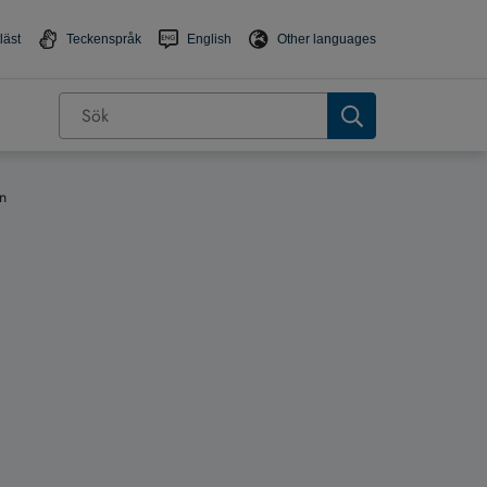
läst
Teckenspråk
English
Other languages
n