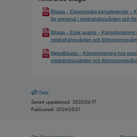
Bilaga – Ekonomiska konsekvenser – Kö
för personal i mödrahälsovården och fö
Bilaga – Etisk analys – Könsstympning h
mödrahälsovården och förlossningsvår
Metodbilaga – Könsstympning hos gravid
mödrahälsovården och förlossningsvår
Dela
Senast uppdaterad:
2025-06-17
Publicerad:
2024-05-21