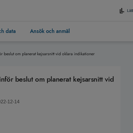
Lätt
och data
Ansök och anmäl
ör beslut om planerat kejsarsnitt vid oklara indikationer
nför beslut om planerat kejsarsnitt vid
022-12-14