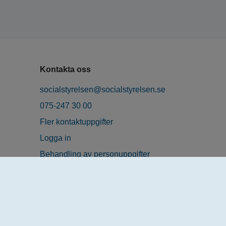
Kontakta oss
socialstyrelsen@socialstyrelsen.se
075-247 30 00
Fler kontaktuppgifter
Logga in
Behandling av personuppgifter