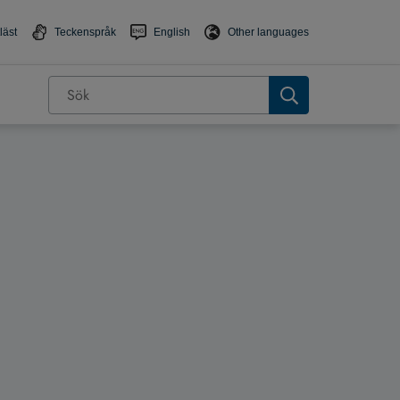
läst
Teckenspråk
English
Other languages