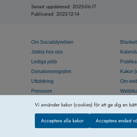
Senast uppdaterad:
2025-06-17
Publicerad:
2022-12-14
Om Socialstyrelsen
Blanket
Jobba hos oss
Kalend
Lediga jobb
Publika
Donationsregistret
Kakor (
Utbildning
Om web
Pressrum
Webbka
Nyhetsbrev
Tillgän
Vi använder kakor (cookies) för att ge dig en bät
Krisberedskap
Acceptera alla kakor
Acceptera endast n