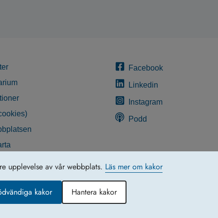
ter
Facebook
arium
Linkedin
tioner
Instagram
cookies)
Podd
bplatsen
rta
glighetsredogörelse
tre upplevelse av vår webbplats.
Läs mer om kakor
ödvändiga kakor
Hantera kakor