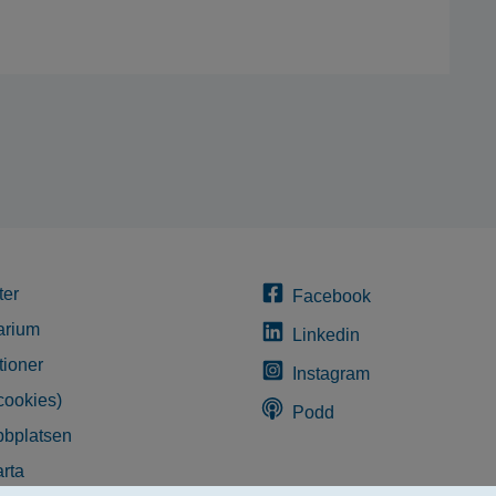
ter
Facebook
arium
Linkedin
tioner
Instagram
cookies)
Podd
bplatsen
rta