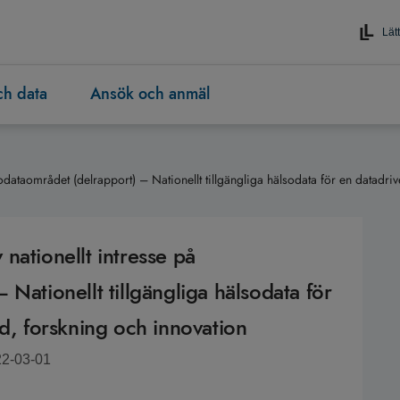
Lätt
och data
Ansök och anmäl
odataområdet (delrapport) – Nationellt tillgängliga hälsodata för en datadri
nationellt intresse på
Nationellt tillgängliga hälsodata för
rd, forskning och innovation
22-03-01