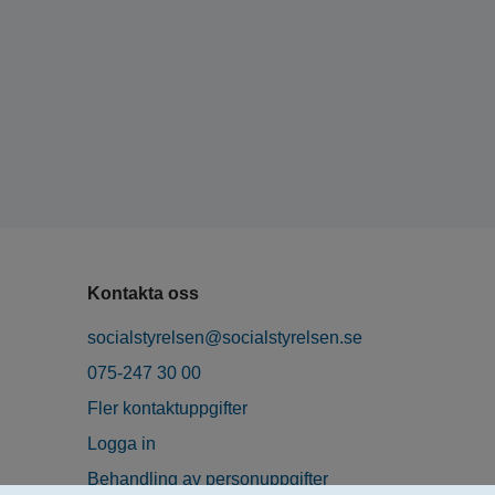
Kontakta oss
socialstyrelsen@socialstyrelsen.se
075-247 30 00
Fler kontaktuppgifter
Logga in
Behandling av personuppgifter