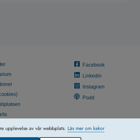
ter
Facebook
arium
Linkedin
tioner
Instagram
cookies)
Podd
bplatsen
rta
glighetsredogörelse
tre upplevelse av vår webbplats.
Läs mer om kakor