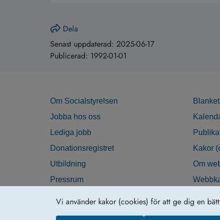
Dela
Senast uppdaterad:
2025-06-17
Publicerad:
1992-01-01
Om Socialstyrelsen
Blanket
Jobba hos oss
Kalend
Lediga jobb
Publika
Donationsregistret
Kakor (
Utbildning
Om web
Pressrum
Webbka
Nyhetsbrev
Tillgän
Vi använder kakor (cookies) för att ge dig en bät
Krisberedskap