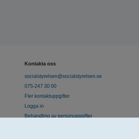
Kontakta oss
socialstyrelsen@socialstyrelsen.se
075-247 30 00
Fler kontaktuppgifter
Logga in
Behandling av personuppgifter