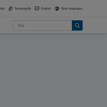
läst
Teckenspråk
English
Other languages