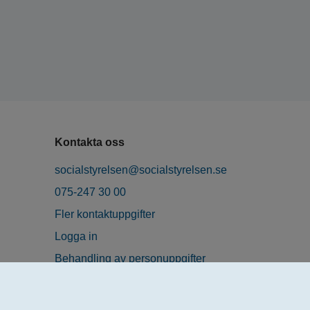
Kontakta oss
socialstyrelsen@socialstyrelsen.se
075-247 30 00
Fler kontaktuppgifter
Logga in
Behandling av personuppgifter