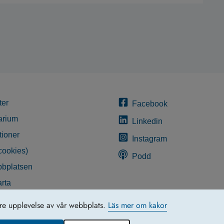
ter
Facebook
arium
Linkedin
tioner
Instagram
cookies)
Podd
bplatsen
rta
glighetsredogörelse
tre upplevelse av vår webbplats.
Läs mer om kakor