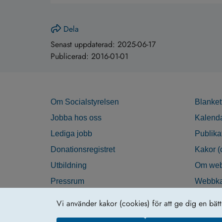
Dela
Senast uppdaterad:
2025-06-17
Publicerad:
2016-01-01
Om Socialstyrelsen
Blanket
Jobba hos oss
Kalend
Lediga jobb
Publika
Donationsregistret
Kakor (
Utbildning
Om web
Pressrum
Webbka
Nyhetsbrev
Tillgän
Vi använder kakor (cookies) för att ge dig en bät
Krisberedskap