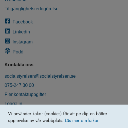
Tillgänglighetsredogörelse
Facebook
Linkedin
Instagram
Podd
Kontakta oss
socialstyrelsen@socialstyrelsen.se
075-247 30 00
Fler kontaktuppgifter
Logga in
Behandling av personuppgifter
Vi använder kakor (cookies) för att ge dig en bättre
upplevelse av vår webbplats.
Läs mer om kakor