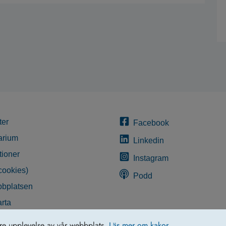
ter
Facebook
arium
Linkedin
tioner
Instagram
cookies)
Podd
bplatsen
rta
glighetsredogörelse
tre upplevelse av vår webbplats.
Läs mer om kakor