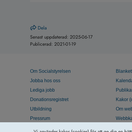
Dela
Senast uppdaterad:
2025-06-17
Publicerad:
2021-01-19
Om Socialstyrelsen
Blanket
Jobba hos oss
Kalend
Lediga jobb
Publika
Donationsregistret
Kakor (
Utbildning
Om web
Pressrum
Webbka
Nyhetsbrev
Tillgän
Vi använder kakor (cookies) för att ge dig en bät