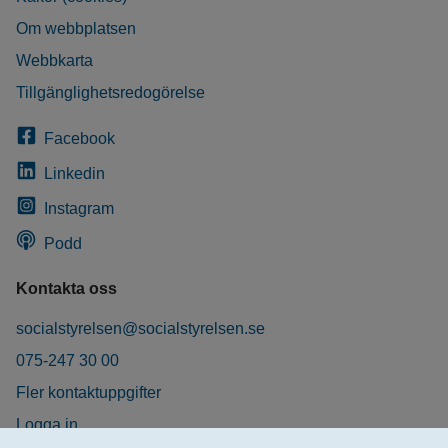
Om webbplatsen
Webbkarta
Tillgänglighetsredogörelse
Facebook
Linkedin
Instagram
Podd
Kontakta oss
socialstyrelsen@socialstyrelsen.se
075-247 30 00
Fler kontaktuppgifter
Logga in