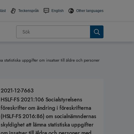
läst
Teckenspråk
English
Other languages
statistiska uppgifter om insatser till äldre och personer
2021-12-7663
HSLF-FS 2021:106 Socialstyrelsens
föreskrifter om ändring i föreskrifterna
(HSLF-FS 2016:86) om socialnämndernas
skyldighet att lämna statistiska uppgifter
om insatser till äldre och personer med