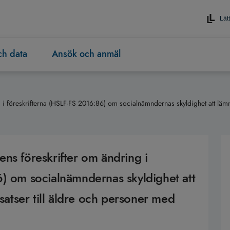
Lätt
och data
Ansök och anmäl
i föreskrifterna (HSLF-FS 2016:86) om socialnämndernas skyldighet att lämna 
ns föreskrifter om ändring i
6) om socialnämndernas skyldighet att
nsatser till äldre och personer med