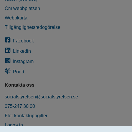
Om webbplatsen
Webbkarta
Tillgänglighetsredogörelse
Facebook
Linkedin
Instagram
Podd
Kontakta oss
socialstyrelsen@socialstyrelsen.se
075-247 30 00
Fler kontaktuppgifter
Logga in