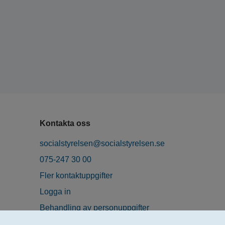
Kontakta oss
socialstyrelsen@socialstyrelsen.se
075-247 30 00
Fler kontaktuppgifter
Logga in
Behandling av personuppgifter