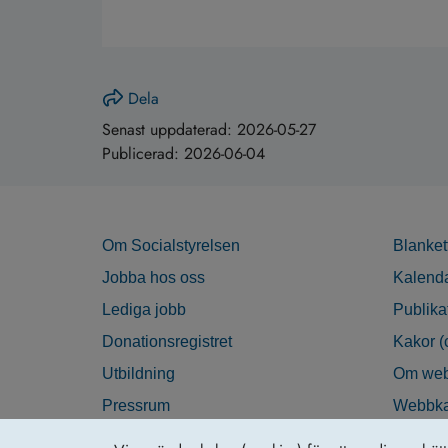
Dela
Senast uppdaterad:
2026-05-27
Publicerad:
2026-06-04
Om Socialstyrelsen
Blanket
Jobba hos oss
Kalend
Lediga jobb
Publika
Donationsregistret
Kakor (
Utbildning
Om web
Pressrum
Webbka
Nyhetsbrev
Tillgän