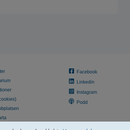
ter
Facebook
arium
Linkedin
tioner
Instagram
cookies)
Podd
bplatsen
rta
glighetsredogörelse