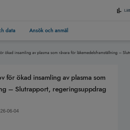
Lätt
och data
Ansök och anmäl
för ökad insamling av plasma som råvara för läkemedelsframställning – Slu
ov för ökad insamling av plasma som
ing – Slutrapport, regeringsuppdrag
026-06-04