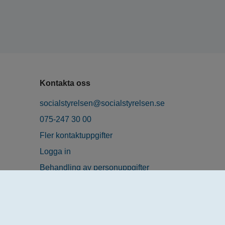
Kontakta oss
socialstyrelsen@socialstyrelsen.se
075-247 30 00
Fler kontaktuppgifter
Logga in
Behandling av personuppgifter