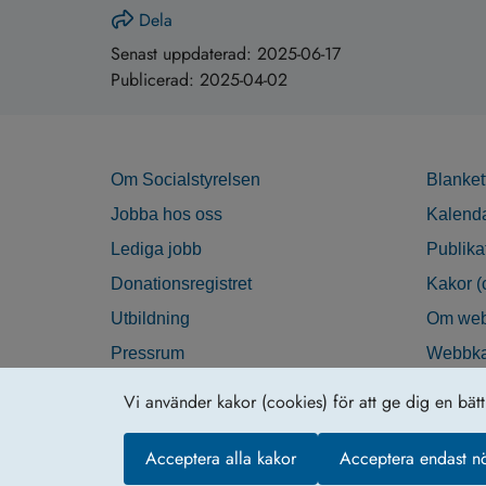
Dela
Senast uppdaterad:
2025-06-17
Publicerad:
2025-04-02
Om Socialstyrelsen
Blanket
Jobba hos oss
Kalend
Lediga jobb
Publika
Donationsregistret
Kakor (
Utbildning
Om web
Pressrum
Webbka
Nyhetsbrev
Tillgän
Vi använder kakor (cookies) för att ge dig en bät
Krisberedskap
Acceptera alla kakor
Acceptera endast n