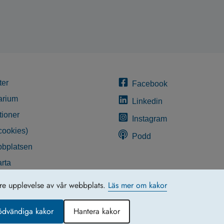
ter
Facebook
arium
Linkedin
tioner
Instagram
cookies)
Podd
bplatsen
rta
glighetsredogörelse
tre upplevelse av vår webbplats.
Läs mer om kakor
ödvändiga kakor
Hantera kakor