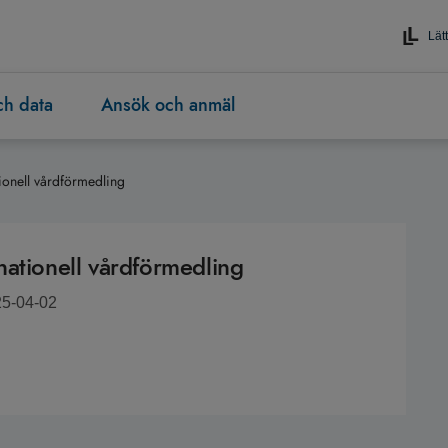
Lätt
och data
Ansök och anmäl
ationell vårdförmedling
r nationell vårdförmedling
25-04-02