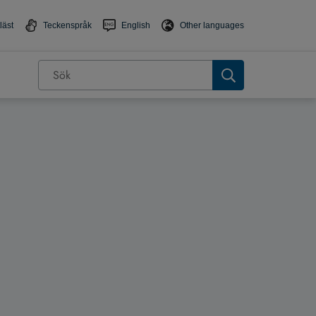
läst
Teckenspråk
English
Other languages