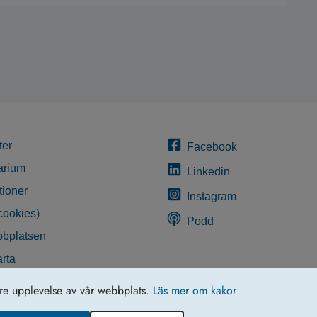
ter
Facebook
arium
Linkedin
tioner
Instagram
cookies)
Podd
bplatsen
rta
glighetsredogörelse
tre upplevelse av vår webbplats.
Läs mer om kakor