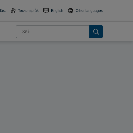
läst
Teckenspråk
English
Other languages