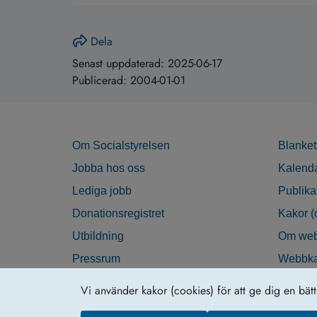
Dela
Senast uppdaterad:
2025-06-17
Publicerad:
2004-01-01
Om Socialstyrelsen
Blanket
Jobba hos oss
Kalend
Lediga jobb
Publika
Donationsregistret
Kakor (
Utbildning
Om web
Pressrum
Webbka
Nyhetsbrev
Tillgän
Vi använder kakor (cookies) för att ge dig en bät
Krisberedskap