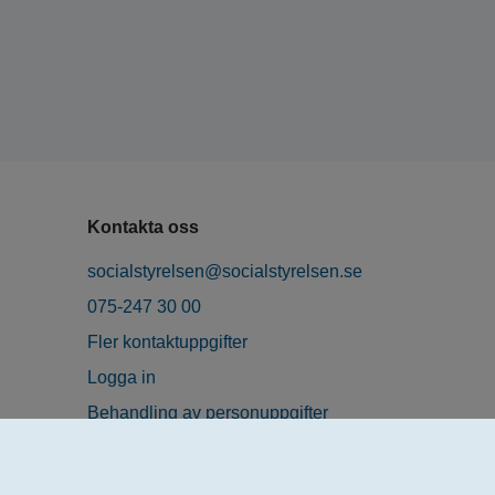
Kontakta oss
socialstyrelsen@socialstyrelsen.se
075-247 30 00
Fler kontaktuppgifter
Logga in
Behandling av personuppgifter