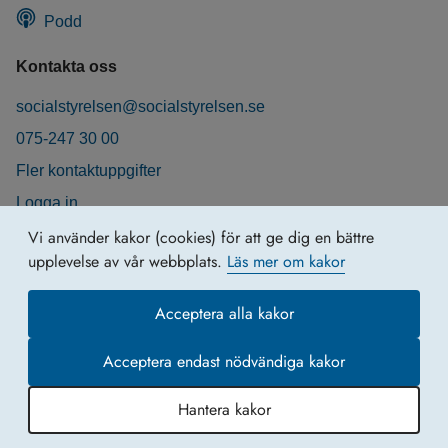
Podd
Kontakta oss
socialstyrelsen@socialstyrelsen.se
075-247 30 00
Fler kontaktuppgifter
Logga in
Behandling av personuppgifter
Vi använder kakor (cookies) för att ge dig en bättre
upplevelse av vår webbplats.
Läs mer om kakor
Acceptera alla kakor
Acceptera endast nödvändiga kakor
Hantera kakor