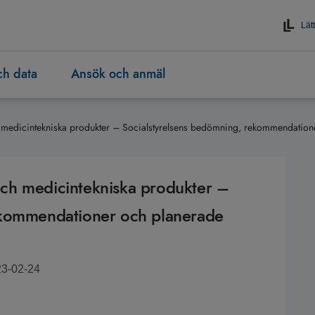
Lätt
och data
Ansök och anmäl
medicintekniska produkter – Socialstyrelsens bedömning, rekommendatione
ch medicintekniska produkter –
ekommendationer och planerade
23-02-24