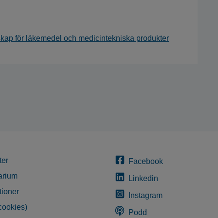
ap för läkemedel och medicintekniska produkter
ter
Facebook
arium
Linkedin
tioner
Instagram
cookies)
Podd