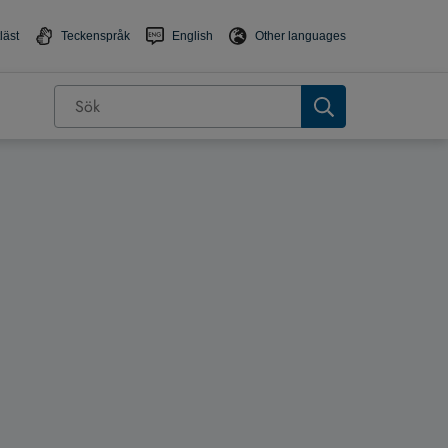
läst
Teckenspråk
English
Other languages