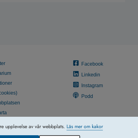
ter
Facebook
arium
Linkedin
tioner
Instagram
cookies)
Podd
bplatsen
rta
glighetsredogörelse
tre upplevelse av vår webbplats.
Läs mer om kakor