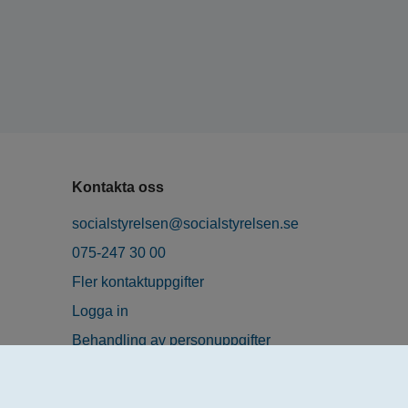
Kontakta oss
socialstyrelsen@socialstyrelsen.se
075-247 30 00
Fler kontaktuppgifter
Logga in
Behandling av personuppgifter