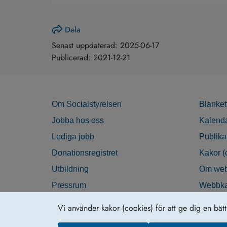
Dela
Senast uppdaterad:
2025-06-17
Publicerad:
2021-12-21
Om Socialstyrelsen
Blanket
Jobba hos oss
Kalend
Lediga jobb
Publika
Donationsregistret
Kakor (
Utbildning
Om web
Pressrum
Webbka
Nyhetsbrev
Tillgän
Vi använder kakor (cookies) för att ge dig en bät
Krisberedskap