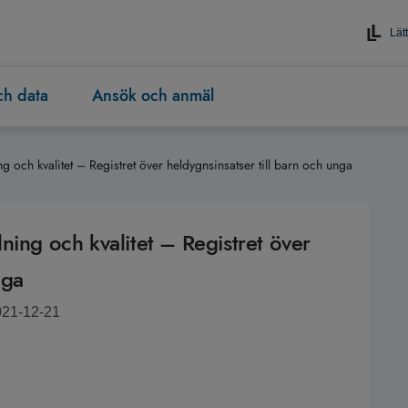
Lätt
och data
Ansök och anmäl
ning och kvalitet – Registret över heldygnsinsatser till barn och unga
llning och kvalitet – Registret över
nga
021-12-21