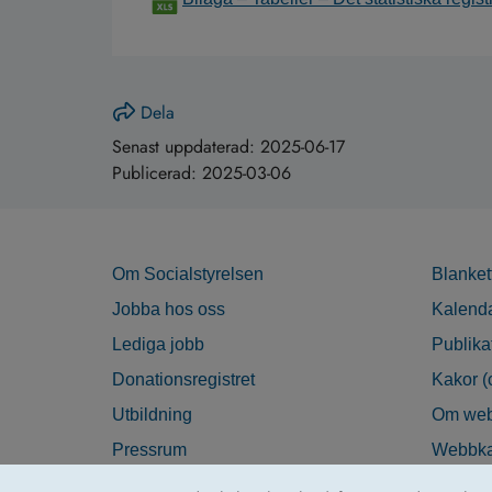
Dela
Senast uppdaterad:
2025-06-17
Publicerad:
2025-03-06
Om Socialstyrelsen
Blanket
Jobba hos oss
Kalend
Lediga jobb
Publika
Donationsregistret
Kakor (
Utbildning
Om web
Pressrum
Webbka
Nyhetsbrev
Tillgän