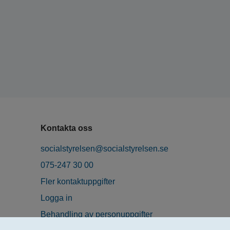
Kontakta oss
socialstyrelsen@socialstyrelsen.se
075-247 30 00
Fler kontaktuppgifter
Logga in
Behandling av personuppgifter