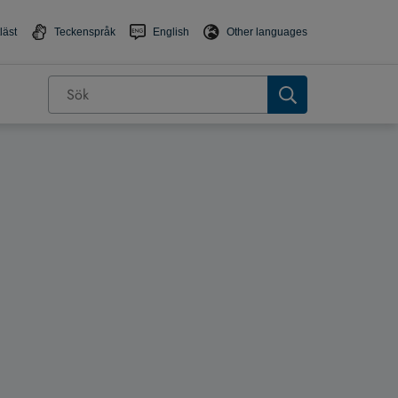
läst
Teckenspråk
English
Other languages