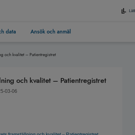
Lätt
och data
Ansök och anmäl
ing och kvalitet – Patientregistret
llning och kvalitet – Patientregistret
25-03-06
rets framställning och kvalitet – Patientregistret