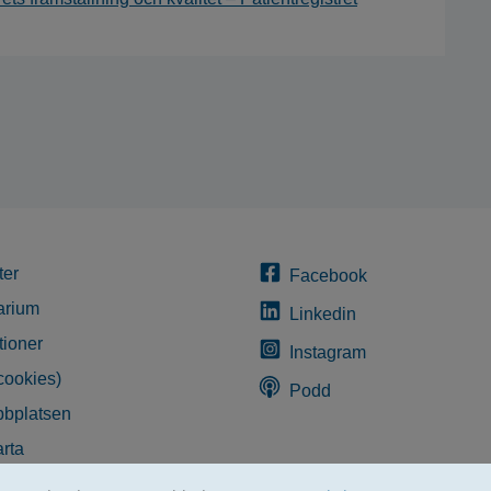
ter
Facebook
arium
Linkedin
tioner
Instagram
cookies)
Podd
bplatsen
rta
glighetsredogörelse