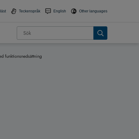
läst
Teckenspråk
English
Other languages
ed funktionsnedsättning