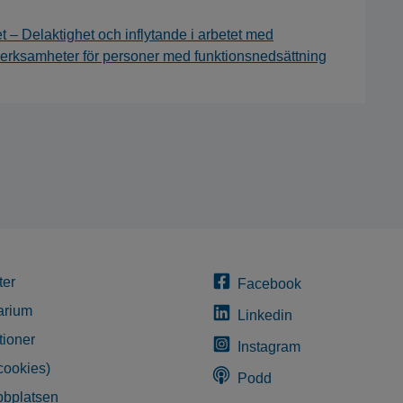
t – Delaktighet och inflytande i arbetet med
erksamheter för personer med funktionsnedsättning
ter
Facebook
arium
Linkedin
tioner
Instagram
cookies)
Podd
bplatsen