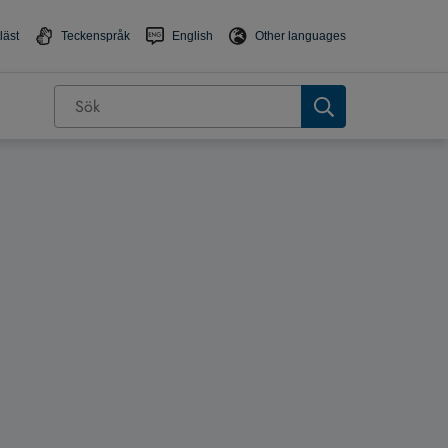
läst
Teckenspråk
English
Other languages