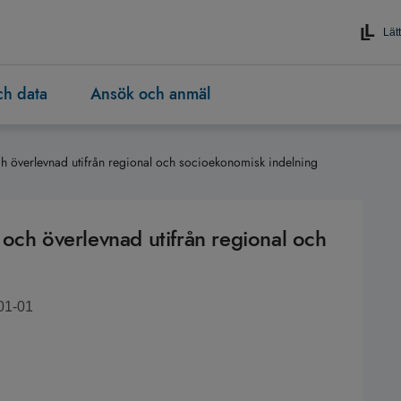
Lätt
och data
Ansök och anmäl
h överlevnad utifrån regional och socioekonomisk indelning
och överlevnad utifrån regional och
01-01