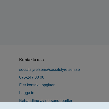
Kontakta oss
socialstyrelsen@socialstyrelsen.se
075-247 30 00
Fler kontaktuppgifter
Logga in
Behandling av personuppgifter