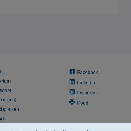
ter
Facebook
arium
Linkedin
tioner
Instagram
cookies)
Podd
bplatsen
rta
glighetsredogörelse