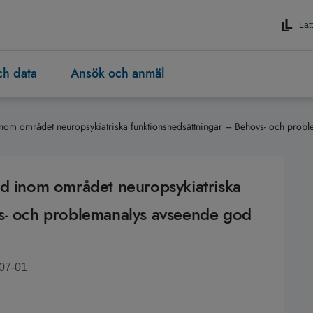
Lätt
och data
Ansök och anmäl
inom området neuropsykiatriska funktionsnedsättningar – Behovs- och prob
öd inom området neuropsykiatriska
vs- och problemanalys avseende god
-07-01