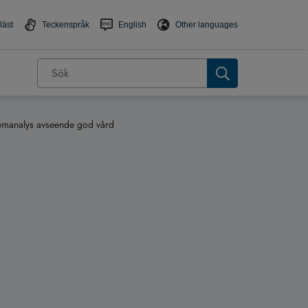
läst
Teckenspråk
English
Other languages
lemanalys avseende god vård