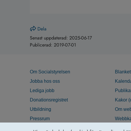
Dela
Senast uppdaterad:
2025-06-17
Publicerad:
2019-07-01
Om Socialstyrelsen
Blanket
Jobba hos oss
Kalend
Lediga jobb
Publika
Donationsregistret
Kakor (
Utbildning
Om web
Pressrum
Webbka
Nyhetsbrev
Tillgän