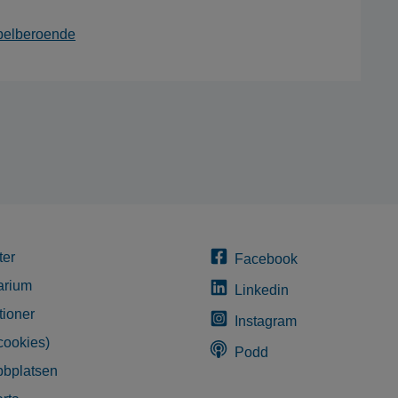
spelberoende
ter
Facebook
arium
Linkedin
tioner
Instagram
cookies)
Podd
bplatsen