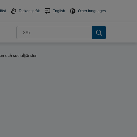
läst
Teckenspråk
English
Other languages
n och socialtjänsten