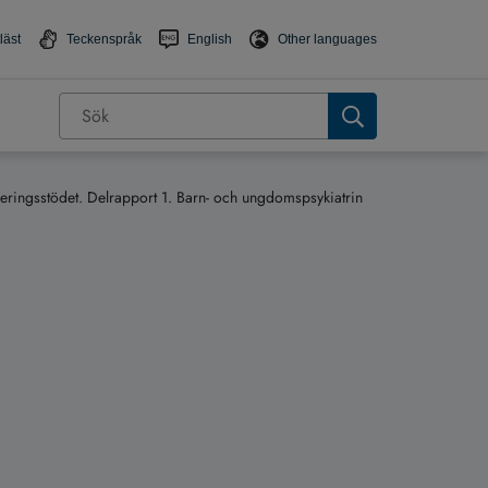
läst
Teckenspråk
English
Other languages
neringsstödet. Delrapport 1. Barn- och ungdomspsykiatrin