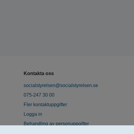
Kontakta oss
socialstyrelsen@socialstyrelsen.se
075-247 30 00
Fler kontaktuppgifter
Logga in
Behandling av personuppgifter