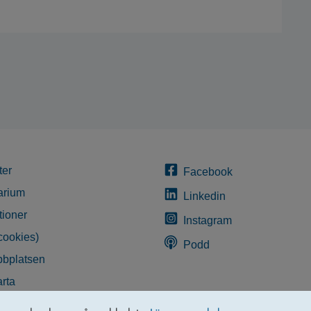
ter
Facebook
arium
Linkedin
tioner
Instagram
cookies)
Podd
bplatsen
rta
glighetsredogörelse