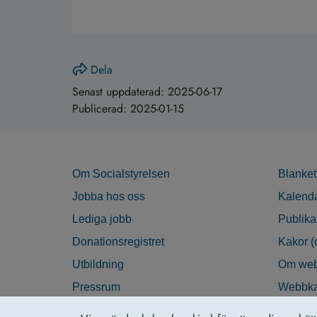
Dela
Senast uppdaterad:
2025-06-17
Publicerad:
2025-01-15
Om Socialstyrelsen
Blanket
Jobba hos oss
Kalend
Lediga jobb
Publika
Donationsregistret
Kakor (
Utbildning
Om web
Pressrum
Webbka
Nyhetsbrev
Tillgän