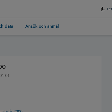
Lätt
och data
Ansök och anmäl
000
-01-01
atser år 2000