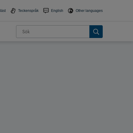
läst
Teckenspråk
English
Other languages