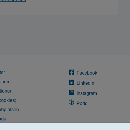
ter
Facebook
arium
Linkedin
tioner
Instagram
cookies)
Podd
bplatsen
rta
glighetsredogörelse