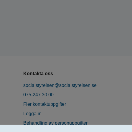
Kontakta oss
socialstyrelsen@socialstyrelsen.se
075-247 30 00
Fler kontaktuppgifter
Logga in
Behandling av personuppgifter