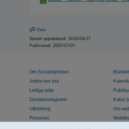
Dela
Senast uppdaterad:
2025-06-17
Publicerad:
2001-01-01
Om Socialstyrelsen
Blanket
Jobba hos oss
Kalend
Lediga jobb
Publika
Donationsregistret
Kakor (
Utbildning
Om web
Pressrum
Webbka
Nyhetsbrev
Tillgän