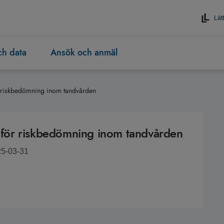
Lätt
och data
Ansök och anmäl
ör riskbedömning inom tandvården
l för riskbedömning inom tandvården
25-03-31