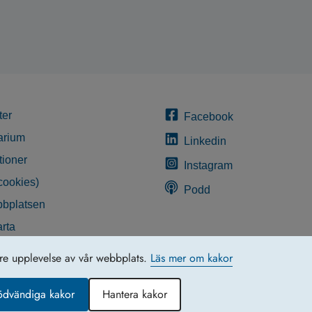
ter
Facebook
arium
Linkedin
tioner
Instagram
cookies)
Podd
bplatsen
rta
glighetsredogörelse
tre upplevelse av vår webbplats.
Läs mer om kakor
ödvändiga kakor
Hantera kakor