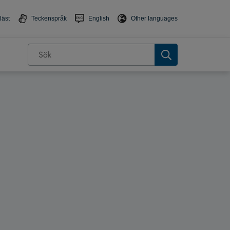
läst
Teckenspråk
English
Other languages