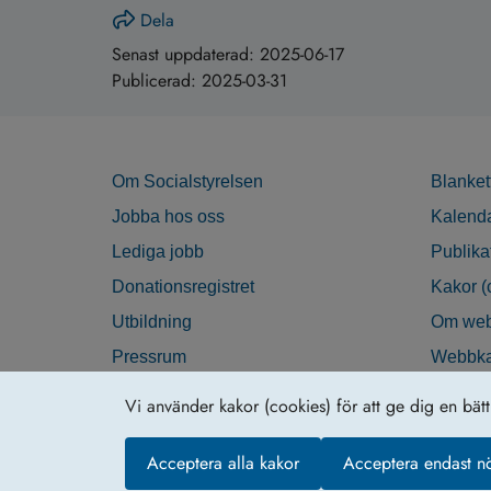
Dela
Senast uppdaterad:
2025-06-17
Publicerad:
2025-03-31
Om Socialstyrelsen
Blanket
Jobba hos oss
Kalend
Lediga jobb
Publika
Donationsregistret
Kakor (
Utbildning
Om web
Pressrum
Webbka
Nyhetsbrev
Tillgän
Vi använder kakor (cookies) för att ge dig en bät
Krisberedskap
Acceptera alla kakor
Acceptera endast n