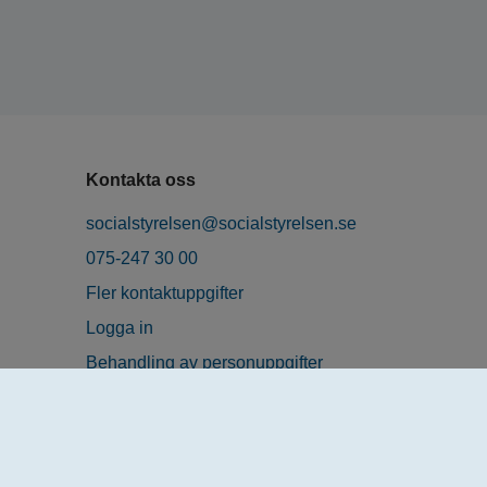
Kontakta oss
socialstyrelsen@socialstyrelsen.se
075-247 30 00
Fler kontaktuppgifter
Logga in
Behandling av personuppgifter