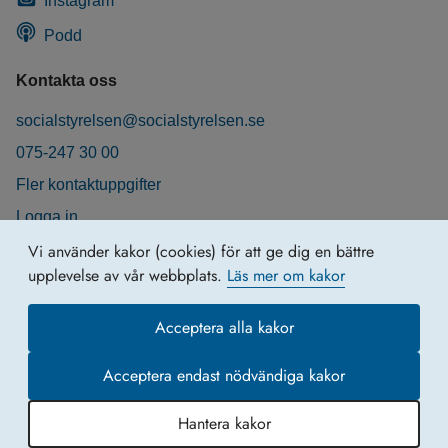
Instagram
Podd
Kontakta oss
socialstyrelsen@socialstyrelsen.se
075-247 30 00
Fler kontaktuppgifter
Logga in
Behandling av personuppgifter
Vi använder kakor (cookies) för att ge dig en bättre
upplevelse av vår webbplats.
Läs mer om kakor
Acceptera alla kakor
Acceptera endast nödvändiga kakor
Hantera kakor