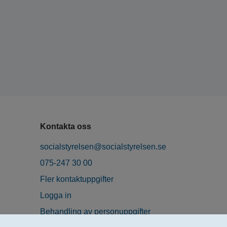
Kontakta oss
socialstyrelsen@socialstyrelsen.se
075-247 30 00
Fler kontaktuppgifter
Logga in
Behandling av personuppgifter