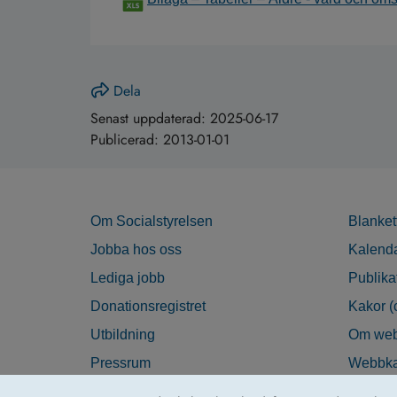
Dela
Senast uppdaterad:
2025-06-17
Publicerad:
2013-01-01
Om Socialstyrelsen
Blanket
Jobba hos oss
Kalend
Lediga jobb
Publika
Donationsregistret
Kakor (
Utbildning
Om web
Pressrum
Webbka
Nyhetsbrev
Tillgän