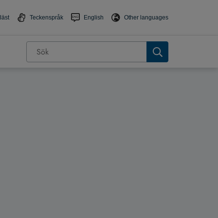
läst
Teckenspråk
English
Other languages