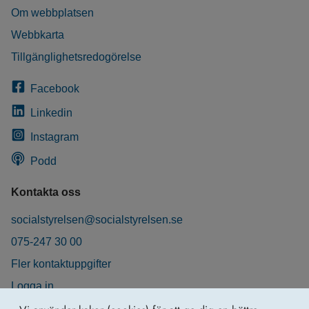
Om webbplatsen
Webbkarta
Tillgänglighetsredogörelse
Facebook
Linkedin
Instagram
Podd
Kontakta oss
socialstyrelsen@socialstyrelsen.se
075-247 30 00
Fler kontaktuppgifter
Logga in
Behandling av personuppgifter