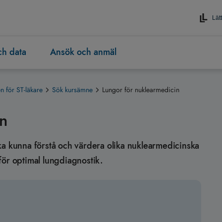
Lätt
och data
Ansök och anmäl
 för ST-läkare
Sök kursämne
Lungor för nuklearmedicin
in
n ska kunna förstå och värdera olika nuklearmedicinska
för optimal lungdiagnostik.