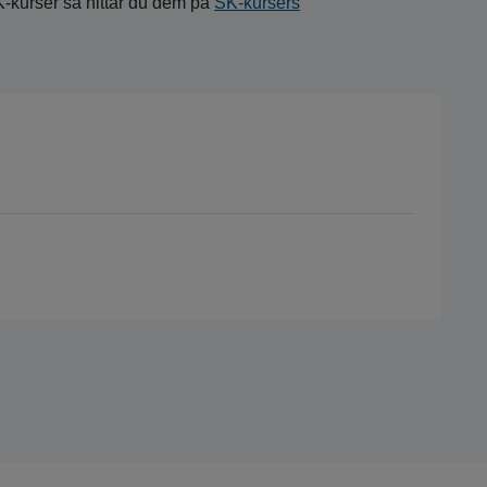
K-kurser så hittar du dem på
SK-kursers