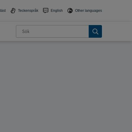
läst
Teckenspråk
English
Other languages