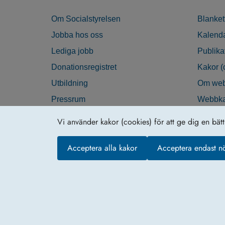
Om Socialstyrelsen
Blanket
Jobba hos oss
Kalend
Lediga jobb
Publika
Donationsregistret
Kakor (
Utbildning
Om web
Pressrum
Webbka
Nyhetsbrev
Tillgän
Vi använder kakor (cookies) för att ge dig en bät
Krisberedskap
Acceptera alla kakor
Acceptera endast n