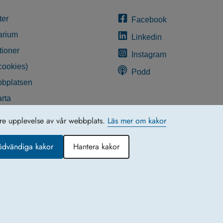
ter
Facebook
arium
Linkedin
tioner
Instagram
cookies)
Podd
bplatsen
rta
glighetsredogörelse
tre upplevelse av vår webbplats.
Läs mer om kakor
ödvändiga kakor
Hantera kakor