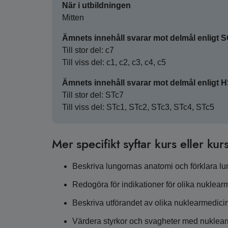
När i utbildningen
Mitten
Ämnets innehåll svarar mot delmål enligt 
Till stor del: c7
Till viss del: c1, c2, c3, c4, c5
Ämnets innehåll svarar mot delmål enligt 
Till stor del: STc7
Till viss del: STc1, STc2, STc3, STc4, STc5
Mer specifikt syftar kurs eller kurs
Beskriva lungornas anatomi och förklara lun
Redogöra för indikationer för olika nuklea
Beskriva utförandet av olika nuklearmedic
Värdera styrkor och svagheter med nuklearme