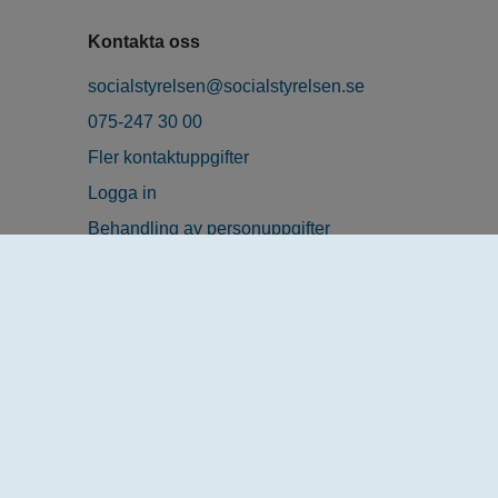
Kontakta oss
socialstyrelsen@socialstyrelsen.se
075-247 30 00
Fler kontaktuppgifter
Logga in
Behandling av personuppgifter