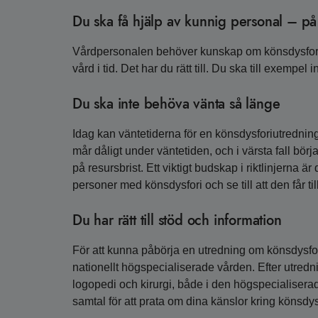
Du ska få hjälp av kunnig personal – på e
Vårdpersonalen behöver kunskap om könsdysfori för 
vård i tid. Det har du rätt till. Du ska till exempe
Du ska inte behöva vänta så länge
Idag kan väntetiderna för en könsdysforiutredning 
mår dåligt under väntetiden, och i värsta fall bö
på resursbrist. Ett viktigt budskap i riktlinjerna är
personer med könsdysfori och se till att den får til
Du har rätt till stöd och information
För att kunna påbörja en utredning om könsdysfori
nationellt högspecialiserade vården. Efter utred
logopedi och kirurgi, både i den högspecialisera
samtal för att prata om dina känslor kring könsdys