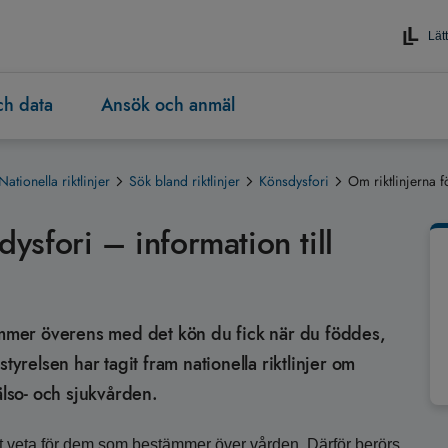
Lätt
och data
Ansök och anmäl
Nationella riktlinjer
Sök bland riktlinjer
Könsdysfori
Om riktlinjerna f
dysfori – information till
tämmer överens med det kön du fick när du föddes,
tyrelsen har tagit fram nationella riktlinjer om
älso- och sjukvården.
 att veta för dem som bestämmer över vården. Därför berörs