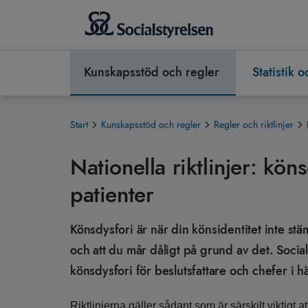
Kunskapsstöd och regler
Statistik 
Start
Kunskapsstöd och regler
Regler och riktlinjer
Nationella riktlinjer: köns
patienter
Könsdysfori är när din könsidentitet inte s
och att du mår dåligt på grund av det. Socials
könsdysfori för beslutsfattare och chefer i h
Riktlinjerna gäller sådant som är särskilt viktigt