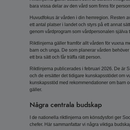
bara vissa delar av den vård som finns för perso
Huvudfokus är vården i din hemregion. Resten av 
ett antal platser i landet och styrs på ett annat s
genom vårdprogram som vårdpersonalen själva t
Riktlinjerna gäller framför allt vården för vuxna
barn och unga. De som planerar vården behöver se 
ett bra sätt och får träffa rätt person.
Riktlinjerna publicerades i februari 2026. De är So
och de ersätter det tidigare kunskapsstödet om v
kunskapsstöd med rekommendationer om barn och
gäller.
Några centrala budskap
I de nationella riktlinjerna om könsdysfori ger So
chefer. Här sammanfattar vi några viktiga budska