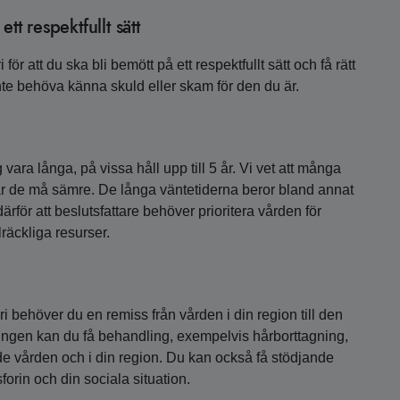
tt respektfullt sätt
att du ska bli bemött på ett respektfullt sätt och få rätt
l inte behöva känna skuld eller skam för den du är.
vara långa, på vissa håll upp till 5 år. Vi vet att många
rjar de må sämre. De långa väntetiderna beror bland annat
 därför att beslutsfattare behöver prioritera vården för
lräckliga resurser.
 behöver du en remiss från vården i din region till den
ningen kan du få behandling, exempelvis hårborttagning,
de vården och i din region. Du kan också få stödjande
forin och din sociala situation.