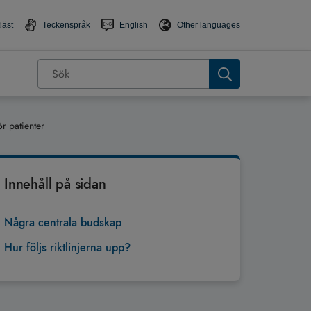
läst
Teckenspråk
English
Other languages
ör patienter
Innehåll på sidan
Några centrala budskap
Hur följs riktlinjerna upp?
Tillbaka till toppen