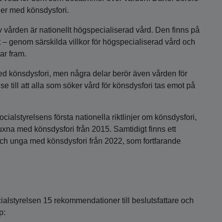
ner med könsdysfori.
vården är nationellt högspecialiserad vård. Den finns på
ätt – genom särskilda villkor för högspecialiserad vård och
ar fram.
 med könsdysfori, men några delar berör även vården för
till att alla som söker vård för könsdysfori tas emot på
cialstyrelsens första nationella riktlinjer om könsdysfori,
uxna med könsdysfori från 2015. Samtidigt finns ett
 unga med könsdysfori från 2022, som fortfarande
cialstyrelsen 15 rekommendationer till beslutsfattare och
p: