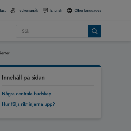
läst
Teckenspråk
English
Other languages
ienter
Innehåll på sidan
Några centrala budskap
Hur följs riktlinjerna upp?
Tillbaka till toppen