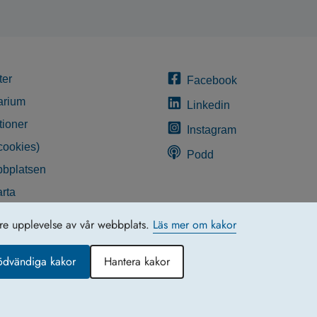
ter
Facebook
arium
Linkedin
tioner
Instagram
cookies)
Podd
bplatsen
rta
glighetsredogörelse
tre upplevelse av vår webbplats.
Läs mer om kakor
ödvändiga kakor
Hantera kakor