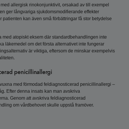
 med allergisk rinokonjunktivit, orsakad av till exempel
ngen ger långvariga sjukdomsmodifierande effekter
 patienten kan även små förbättringar få stor betydelse
na med atopiskt eksem där standardbehandlingen inte
lika läkemedel om det första alternativet inte fungerar
lingsalternativ är viktiga, eftersom de minskar exempelvis
iteten.
rad penicillinallergi
l vuxna med förmodad feldiagnosticerad penicillinallergi –
låg. Efter denna insats kan man avskriva
terna. Genom att avskriva feldiagnosticerad
ehandling om vårdbehovet skulle uppstå framöver.