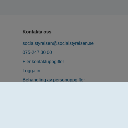
Kontakta oss
socialstyrelsen@socialstyrelsen.se
075-247 30 00
Fler kontaktuppgifter
Logga in
Behandling av personuppgifter