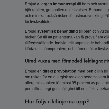
Erbjud
allergen immunterapi
till barn och vuxna
björkpollen, gräspollen eller kvalster. Behandli
och minskar också risken för astmautveckling. För
för livskvaliteten.
Erbjud
systemisk behandling
till barn och vux
räcker. Se till att patienterna kan få prova flera o
tillfredsställande. Individuellt anpassade behand
klåda och sömnproblem, och därmed ökar livskval
Utred vuxna med förmodad feldiagnostice
Erbjud en
direkt provokation med penicillin
til
om risken för en allergisk reaktion bedöms vara 
allergimisstanken för minst 95 procent av patien
penicillinallergi ges möjlighet till en effektiv b
Hur följs riktlinjerna upp?