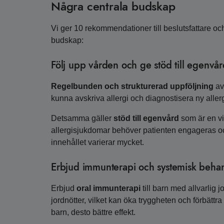
Några centrala budskap
Vi ger 10 rekommendationer till beslutsfattare och
budskap:
Följ upp vården och ge stöd till egenvå
Regelbunden och strukturerad uppföljning
av 
kunna avskriva allergi och diagnostisera ny allerg
Detsamma gäller
stöd till egenvård
som är en vik
allergisjukdomar behöver patienten engageras o
innehållet varierar mycket.
Erbjud immunterapi och systemisk behandl
Erbjud
oral immunterapi
till barn med allvarlig 
jordnötter, vilket kan öka tryggheten och förbättra
barn, desto bättre effekt.