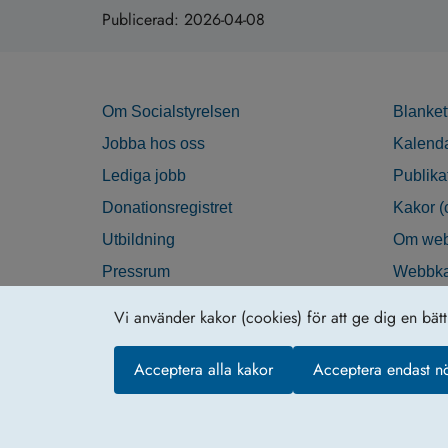
Publicerad:
2026-04-08
Om Socialstyrelsen
Blanket
Jobba hos oss
Kalend
Lediga jobb
Publika
Donationsregistret
Kakor (
Utbildning
Om web
Pressrum
Webbka
Nyhetsbrev
Tillgän
Vi använder kakor (cookies) för att ge dig en bät
Krisberedskap
Acceptera alla kakor
Acceptera endast n