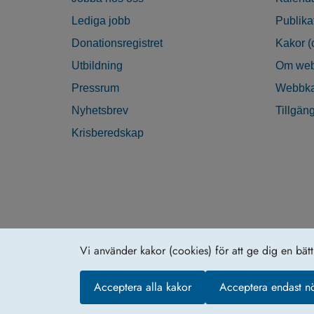
Lediga jobb
Publika
Donationsregistret
Kakor (
Utbildning
Om web
Pressrum
Webbka
Nyhetsbrev
Tillgän
Krisberedskap
Vi använder kakor (cookies) för att ge dig en bät
Acceptera alla kakor
Acceptera endast n