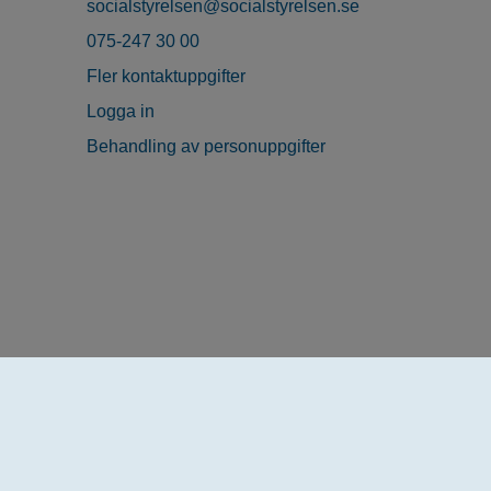
socialstyrelsen@socialstyrelsen.se
075-247 30 00
Fler kontaktuppgifter
Logga in
Behandling av personuppgifter