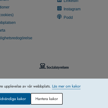
Linkedin
tioner
Instagram
cookies)
Podd
bplatsen
rta
glighetsredogörelse
tre upplevelse av vår webbplats.
Läs mer om kakor
ödvändiga kakor
Hantera kakor