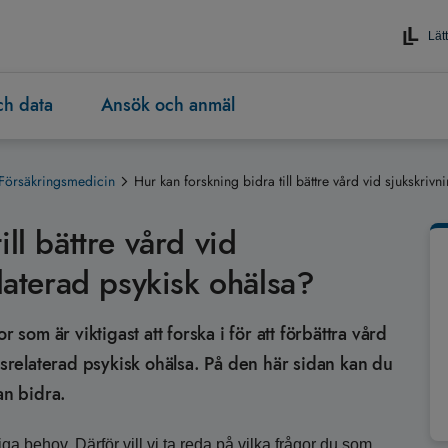
Lätt
och data
Ansök och anmäl
Försäkringsmedicin
Hur kan forskning bidra till bättre vård vid sjukskrivn
ll bättre vård vid
elaterad psykisk ohälsa?
 som är viktigast att forska i för att förbättra vård
essrelaterad psykisk ohälsa. På den här sidan kan du
an bidra.
ga behov. Därför vill vi ta reda på vilka frågor du som