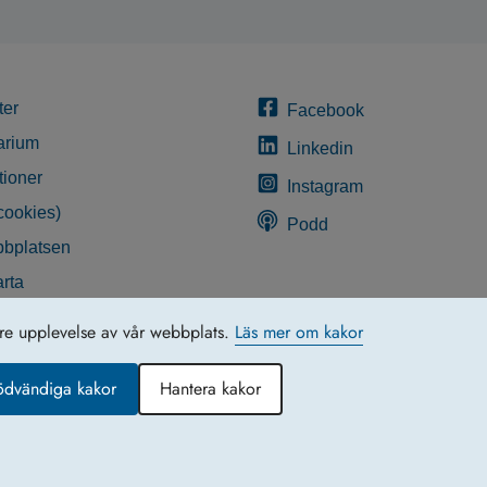
ter
Facebook
arium
Linkedin
tioner
Instagram
cookies)
Podd
bplatsen
rta
glighetsredogörelse
tre upplevelse av vår webbplats.
Läs mer om kakor
ödvändiga kakor
Hantera kakor