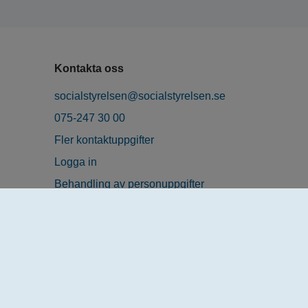
Kontakta oss
socialstyrelsen@socialstyrelsen.se
075-247 30 00
Fler kontaktuppgifter
Logga in
Behandling av personuppgifter