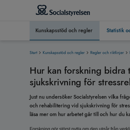
Kunskapsstöd och regler
Statistik 
Start
Kunskapsstöd och regler
Regler och riktlinjer
Hur kan forskning bidra ti
sjukskrivning för stressr
Just nu undersöker Socialstyrelsen vilka frågor
och rehabilitering vid sjukskrivning för str
läsa mer om hur arbetet går till och hur du k
Forskning gör störst nytta om den utgår från verkli