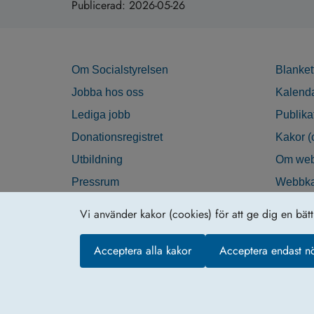
Publicerad:
2026-05-26
Om Socialstyrelsen
Blanket
Jobba hos oss
Kalend
Lediga jobb
Publika
Donationsregistret
Kakor (
Utbildning
Om web
Pressrum
Webbka
Nyhetsbrev
Tillgän
Vi använder kakor (cookies) för att ge dig en bät
Krisberedskap
Acceptera alla kakor
Acceptera endast n