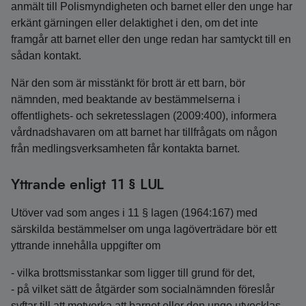
anmält till Polismyndigheten och barnet eller den unge har
erkänt gärningen eller delaktighet i den, om det inte
framgår att barnet eller den unge redan har samtyckt till en
sådan kontakt.
När den som är misstänkt för brott är ett barn, bör
nämnden, med beaktande av bestämmelserna i
offentlighets- och sekretesslagen (2009:400), informera
vårdnadshavaren om att barnet har tillfrågats om någon
från medlingsverksamheten får kontakta barnet.
Yttrande enligt 11 § LUL
Utöver vad som anges i 11 § lagen (1964:167) med
särskilda bestämmelser om unga lagöverträdare bör ett
yttrande innehålla uppgifter om
- vilka brottsmisstankar som ligger till grund för det,
- på vilket sätt de åtgärder som socialnämnden föreslår
syftar till att motverka att barnet eller den unge utvecklas