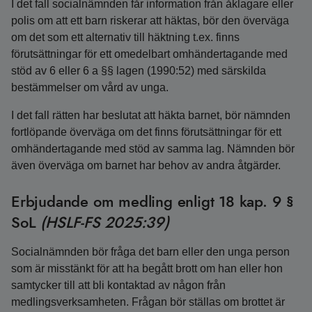
I det fall socialnämnden får information från åklagare eller
polis om att ett barn riskerar att häktas, bör den överväga
om det som ett alternativ till häktning t.ex. finns
förutsättningar för ett omedelbart omhändertagande med
stöd av 6 eller 6 a §§ lagen (1990:52) med särskilda
bestämmelser om vård av unga.
I det fall rätten har beslutat att häkta barnet, bör nämnden
fortlöpande överväga om det finns förutsättningar för ett
omhändertagande med stöd av samma lag. Nämnden bör
även överväga om barnet har behov av andra åtgärder.
Erbjudande om medling enligt 18 kap. 9 §
SoL
(HSLF-FS 2025:39)
Socialnämnden bör fråga det barn eller den unga person
som är misstänkt för att ha begått brott om han eller hon
samtycker till att bli kontaktad av någon från
medlingsverksamheten. Frågan bör ställas om brottet är