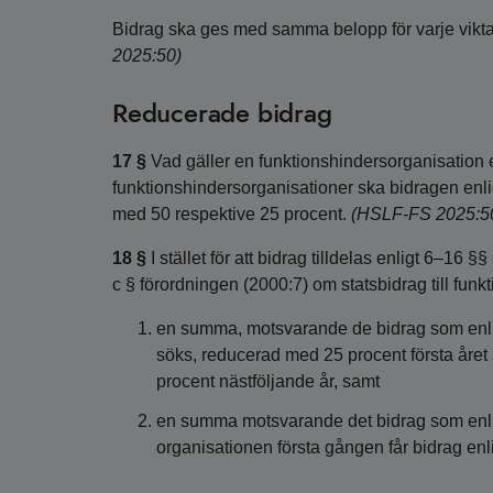
Bidrag ska ges med samma belopp för varje vikt
2025:50)
Reducerade bidrag
17 §
Vad gäller en funktionshindersorganisation en
funktionshindersorganisationer ska bidragen enli
med 50 respektive 25 procent.
(HSLF-FS 2025:5
18 §
I stället för att bidrag tilldelas enligt 6–16
c § förordningen (2000:7) om statsbidrag till funk
en summa, motsvarande de bidrag som enligt 
söks, reducerad med 25 procent första året
procent nästföljande år, samt
en summa motsvarande det bidrag som enlig
organisationen första gången får bidrag enli