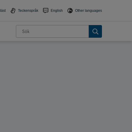
läst
Teckenspråk
English
Other languages