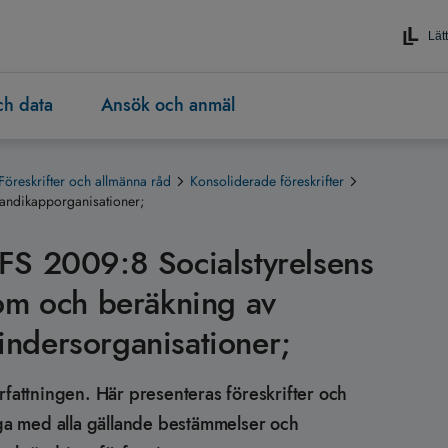
Lätt
och data
Ansök och anmäl
Föreskrifter och allmänna råd
Konsoliderade föreskrifter
handikapporganisationer;
FS 2009:8 Socialstyrelsens
 om och beräkning av
hindersorganisationer;
rfattningen. Här presenteras föreskrifter och
äga med alla gällande bestämmelser och