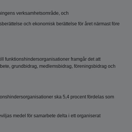
eningens verksamhetsområde, och
erättelse och ekonomisk berättelse för året närmast före
ll funktionshindersorganisationer framgår det att
rbete, grundbidrag, medlemsbidrag, föreningsbidrag och
nktionshindersorganisationer ska 5,4 procent fördelas som
viljas medel för samarbete delta i ett organiserat