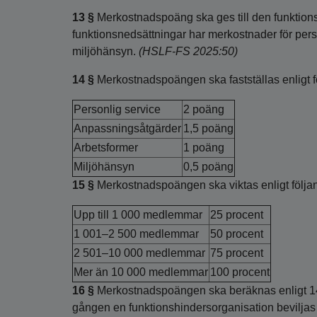
13 §
Merkostnadspoäng ska ges till den funktion
funktionsnedsättningar har merkostnader för pers
miljöhänsyn.
(HSLF-FS 2025:50)
14 §
Merkostnadspoängen ska fastställas enligt f
Personlig service
2 poäng
Anpassningsåtgärder
1,5 poäng
Arbetsformer
1 poäng
Miljöhänsyn
0,5 poäng
15 §
Merkostnadspoängen ska viktas enligt följa
Upp till 1 000 medlemmar
25 procent
1 001–2 500 medlemmar
50 procent
2 501–10 000 medlemmar
75 procent
Mer än 10 000 medlemmar
100 procent
16 §
Merkostnadspoängen ska beräknas enligt 14 §
gången en funktionshindersorganisation beviljas 