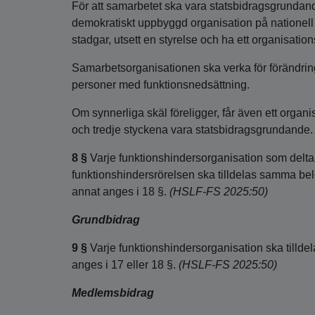
För att samarbetet ska vara statsbidragsgrundan
demokratiskt uppbyggd organisation på nationell
stadgar, utsett en styrelse och ha ett organisati
Samarbetsorganisationen ska verka för förändring
personer med funktionsnedsättning.
Om synnerliga skäl föreligger, får även ett organ
och tredje styckena vara statsbidragsgrundande
8 §
Varje funktionshindersorganisation som deltar
funktionshindersrörelsen ska tilldelas samma bel
annat anges i 18 §.
(HSLF-FS 2025:50)
Grundbidrag
9 §
Varje funktionshindersorganisation ska tillde
anges i 17 eller 18 §.
(HSLF-FS 2025:50)
Medlemsbidrag