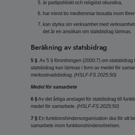
är partipolitiskt och religiöst obundna,
har minst tio medlemmar bosatta inom för
kan styrka sin verksamhet med verksamhetsb
det år en ansökan om statsbidrag lämnas.
Beräkning av statsbidrag
5 §
Av 5 § förordningen (2000:7) om statsbidrag ti
statsbidrag kan lämnas i form av medel för sama
merkostnadsbidrag.
(HSLF-FS 2025:50)
Medel för samarbete
6 §
Av det årliga anslaget för statsbidrag till fu
medel för samarbete.
(HSLF-FS 2025:50)
7 §
En funktionshindersorganisation ska för att be
samarbete inom funktionshindersrörelsen.