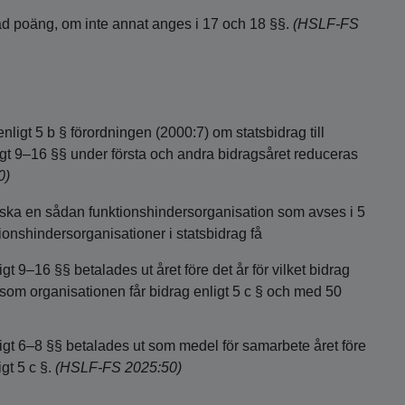
ad poäng, om inte annat anges i 17 och 18 §§.
(HSLF-FS
ligt 5 b § förordningen (2000:7) om statsbidrag till
gt 9–16 §§ under första och andra bidragsåret reduceras
0)
 §§ ska en sådan funktionshindersorganisation som avses i 5
tionshindersorganisationer i statsbidrag få
9–16 §§ betalades ut året före det år för vilket bidrag
 som organisationen får bidrag enligt 5 c § och med 50
t 6–8 §§ betalades ut som medel för samarbete året före
gt 5 c §.
(HSLF-FS 2025:50)