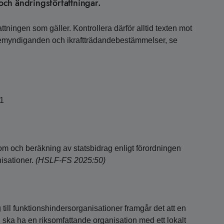
ch ändringsförfattningar.
ttningen som gäller. Kontrollera därför alltid texten mot
bemyndiganden och ikraftträdandebestämmelser, se
01
om och beräkning av statsbidrag enligt förordningen
nisationer.
(HSLF-FS 2025:50)
till funktionshindersorganisationer framgår det att en
g ska ha en riksomfattande organisation med ett lokalt