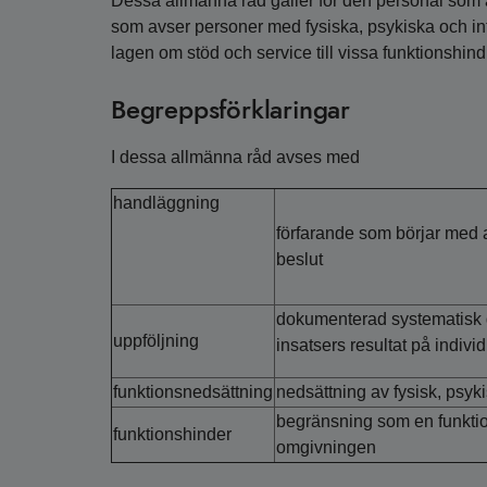
Dessa allmänna råd gäller för den personal som
som avser personer med fysiska, psykiska och inte
lagen om stöd och service till vissa funktionshin
Begreppsförklaringar
I dessa allmänna råd avses med
handläggning
förfarande som börjar med a
beslut
dokumenterad systematisk
uppföljning
insatsers resultat på indivi
funktionsnedsättning
nedsättning av fysisk, psyki
begränsning som en funktion
funktionshinder
omgivningen