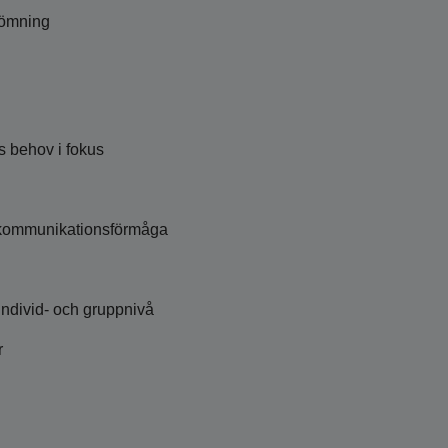
dömning
s behov i fokus
 kommunikationsförmåga
 individ- och gruppnivå
r