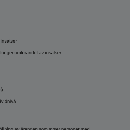
insatser
l för genomförandet av insatser
vå
ividnivå
följning av ärenden som avser personer med