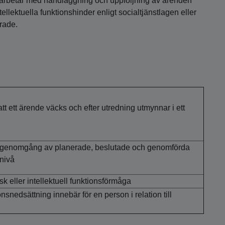
 arbetar med handläggning och uppföljning av ärenden
llektuella funktionshinder enligt socialtjänstlagen eller
drade.
tt ett ärende väcks och efter utredning utmynnar i ett
 genomgång av planerade, beslutade och genomförda
dnivå
sk eller intellektuell funktionsförmåga
snedsättning innebär för en person i relation till