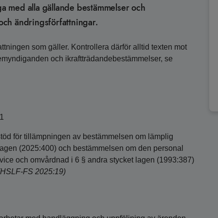
äga med alla gällande bestämmelser och
ch ändringsförfattningar.
ttningen som gäller. Kontrollera därför alltid texten mot
bemyndiganden och ikraftträdandebestämmelser, se
01
stöd för tillämpningen av bestämmelsen om lämplig
änstlagen (2025:400) och bestämmelsen om den personal
ervice och omvårdnad i 6 § andra stycket lagen (1993:387)
(HSLF-FS 2025:19)