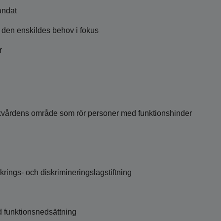
andat
 den enskildes behov i fokus
r
jukvårdens område som rör personer med funktionshinder
säkrings- och diskrimineringslagstiftning
d funktionsnedsättning