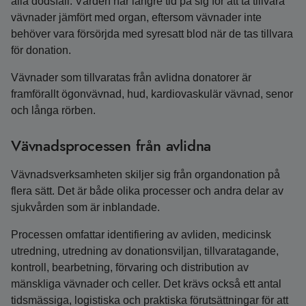
alla dödsfall. Vården har längre tid på sig för att ta tillvara
vävnader jämfört med organ, eftersom vävnader inte
behöver vara försörjda med syresatt blod när de tas tillvara
för donation.
Vävnader som tillvaratas från avlidna donatorer är
framförallt ögonvävnad, hud, kardiovaskulär vävnad, senor
och långa rörben.
Vävnadsprocessen från avlidna
Vävnadsverksamheten skiljer sig från organdonation på
flera sätt. Det är både olika processer och andra delar av
sjukvården som är inblandade.
Processen omfattar identifiering av avliden, medicinsk
utredning, utredning av donationsviljan, tillvaratagande,
kontroll, bearbetning, förvaring och distribution av
mänskliga vävnader och celler. Det krävs också ett antal
tidsmässiga, logistiska och praktiska förutsättningar för att