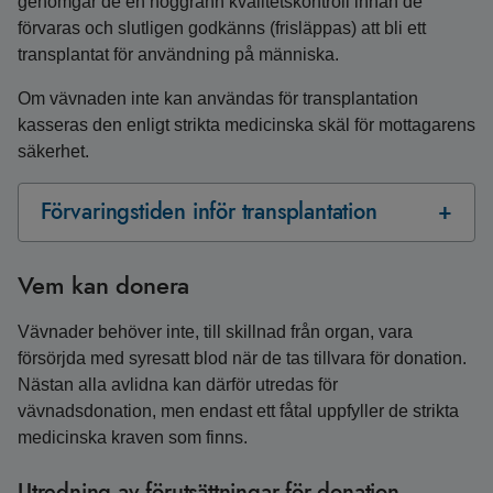
genomgår de en noggrann kvalitetskontroll innan de
förvaras och slutligen godkänns (frisläppas) att bli ett
transplantat för användning på människa.
Om vävnaden inte kan användas för transplantation
kasseras den enligt strikta medicinska skäl för mottagarens
säkerhet.
Förvaringstiden inför transplantation
Vem kan donera
Vävnader behöver inte, till skillnad från organ, vara
försörjda med syresatt blod när de tas tillvara för donation.
Nästan alla avlidna kan därför utredas för
vävnadsdonation, men endast ett fåtal uppfyller de strikta
medicinska kraven som finns.
Utredning av förutsättningar för donation