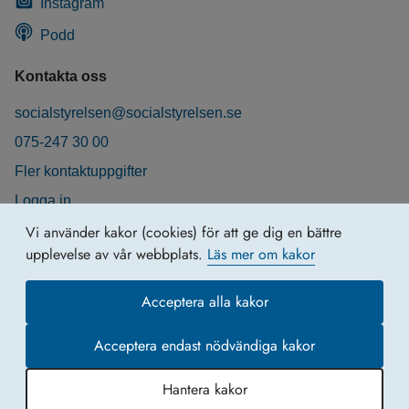
Instagram
Podd
Kontakta oss
socialstyrelsen@socialstyrelsen.se
075-247 30 00
Fler kontaktuppgifter
Logga in
Behandling av personuppgifter
Vi använder kakor (cookies) för att ge dig en bättre
upplevelse av vår webbplats.
Läs mer om kakor
Acceptera alla kakor
Acceptera endast nödvändiga kakor
Hantera kakor