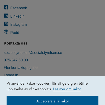
Facebook
Linkedin
Instagram
Podd
Kontakta oss
socialstyrelsen@socialstyrelsen.se
075-247 30 00
Fler kontaktuppgifter
Logga in
Behandling av personuppgifter
Vi använder kakor (cookies) för att ge dig en bättre
upplevelse av vår webbplats.
Läs mer om kakor
Acceptera alla kakor