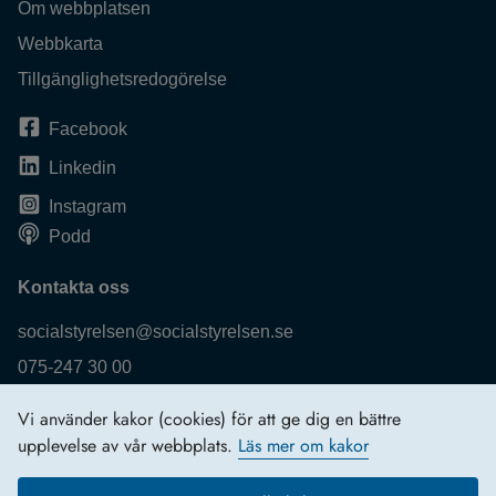
Om webbplatsen
Webbkarta
Tillgänglighetsredogörelse
Facebook
Linkedin
Instagram
Podd
Kontakta oss
socialstyrelsen@socialstyrelsen.se
075-247 30 00
Fler kontaktuppgifter
Vi använder kakor (cookies) för att ge dig en bättre
Logga in
upplevelse av vår webbplats.
Läs mer om kakor
Behandling av personuppgifter