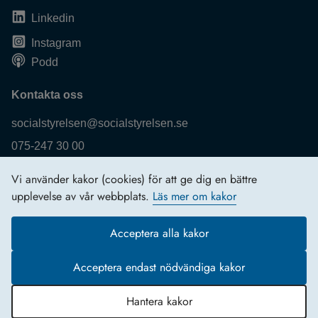
Linkedin
Instagram
Podd
Kontakta oss
socialstyrelsen@socialstyrelsen.se
075-247 30 00
Fler kontaktuppgifter
Vi använder kakor (cookies) för att ge dig en bättre
Logga in
upplevelse av vår webbplats.
Läs mer om kakor
Behandling av personuppgifter
Acceptera alla kakor
Acceptera endast nödvändiga kakor
Hantera kakor