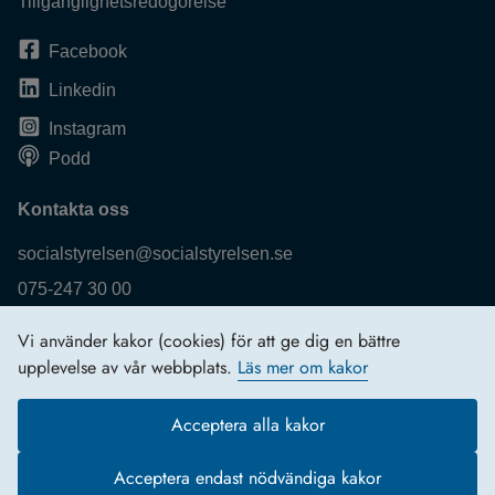
Tillgänglighetsredogörelse
Facebook
Linkedin
Instagram
Podd
Kontakta oss
socialstyrelsen@socialstyrelsen.se
075-247 30 00
Fler kontaktuppgifter
Vi använder kakor (cookies) för att ge dig en bättre
Logga in
upplevelse av vår webbplats.
Läs mer om kakor
Behandling av personuppgifter
Acceptera alla kakor
Acceptera endast nödvändiga kakor