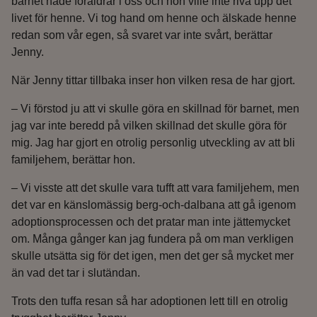
barnet hade föräldrar i oss och hon ville inte riva upp det
livet för henne. Vi tog hand om henne och älskade henne
redan som vår egen, så svaret var inte svårt, berättar
Jenny.
När Jenny tittar tillbaka inser hon vilken resa de har gjort.
– Vi förstod ju att vi skulle göra en skillnad för barnet, men
jag var inte beredd på vilken skillnad det skulle göra för
mig. Jag har gjort en otrolig personlig utveckling av att bli
familjehem, berättar hon.
– Vi visste att det skulle vara tufft att vara familjehem, men
det var en känslomässig berg-och-dalbana att gå igenom
adoptionsprocessen och det pratar man inte jättemycket
om. Många gånger kan jag fundera på om man verkligen
skulle utsätta sig för det igen, men det ger så mycket mer
än vad det tar i slutändan.
Trots den tuffa resan så har adoptionen lett till en otrolig