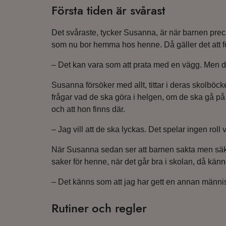
Första tiden är svårast
Det svåraste, tycker Susanna, är när barnen preci
som nu bor hemma hos henne. Då gäller det att f
– Det kan vara som att prata med en vägg. Men du
Susanna försöker med allt, tittar i deras skolböck
frågar vad de ska göra i helgen, om de ska gå p
och att hon finns där.
– Jag vill att de ska lyckas. Det spelar ingen rol
När Susanna sedan ser att barnen sakta men säker
saker för henne, när det går bra i skolan, då känn
– Det känns som att jag har gett en annan männis
Rutiner och regler