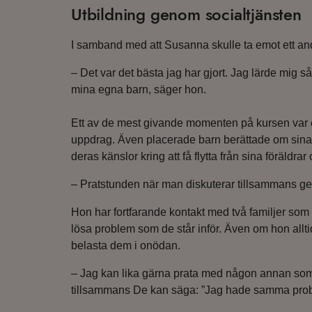
Utbildning genom socialtjänsten
I samband med att Susanna skulle ta emot ett and
– Det var det bästa jag har gjort. Jag lärde mig
mina egna barn, säger hon.
Ett av de mest givande momenten på kursen var e
uppdrag. Även placerade barn berättade om sina u
deras känslor kring att få flytta från sina föräldra
– Pratstunden när man diskuterar tillsammans ger
Hon har fortfarande kontakt med två familjer som 
lösa problem som de står inför. Även om hon alltid 
belasta dem i onödan.
– Jag kan lika gärna prata med någon annan som j
tillsammans De kan säga: ”Jag hade samma probl