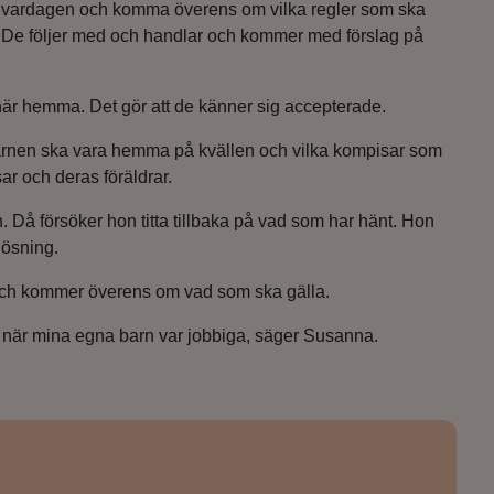
ner i vardagen och komma överens om vilka regler som ska
a. De följer med och handlar och kommer med förslag på
här hemma. Det gör att de känner sig accepterade.
barnen ska vara hemma på kvällen och vilka kompisar som
ar och deras föräldrar.
. Då försöker hon titta tillbaka på vad som har hänt. Hon
lösning.
vi och kommer överens om vad som ska gälla.
 när mina egna barn var jobbiga, säger Susanna.