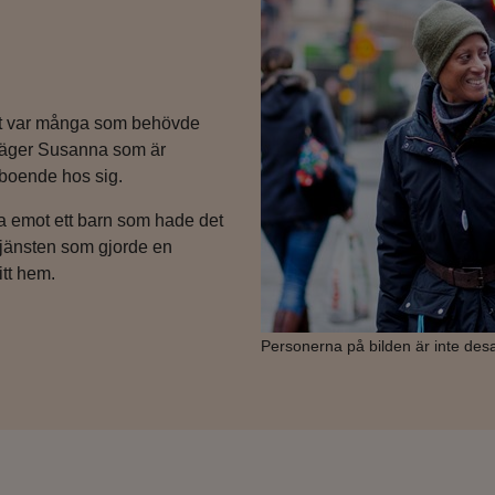
t det var många som behövde
, säger Susanna som är
 boende hos sig.
ta emot ett barn som hade det
tjänsten som gjorde en
itt hem.
Personerna på bilden är inte de