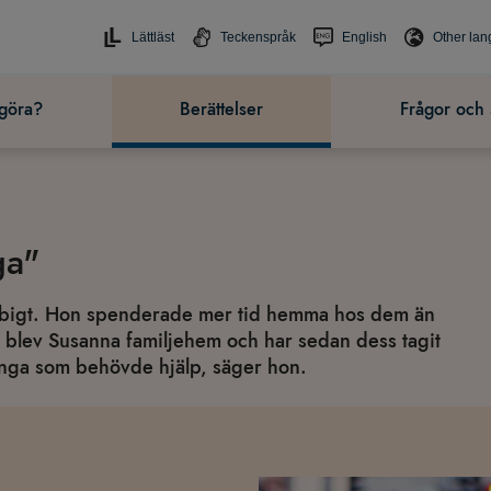
Lättläst
Teckenspråk
English
Other la
 göra?
Berättelser
Frågor och 
ga"
jobbigt. Hon spenderade mer tid hemma hos dem än
 Så blev Susanna familjehem och har sedan dess tagit
många som behövde hjälp, säger hon.