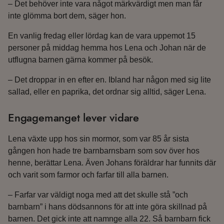
– Det behöver inte vara något märkvärdigt men man får
inte glömma bort dem, säger hon.
En vanlig fredag eller lördag kan de vara uppemot 15
personer på middag hemma hos Lena och Johan när de
utflugna barnen gärna kommer på besök.
– Det droppar in en efter en. Ibland har någon med sig lite
sallad, eller en paprika, det ordnar sig alltid, säger Lena.
Engagemanget lever vidare
Lena växte upp hos sin mormor, som var 85 år sista
gången hon hade tre barnbarnsbarn som sov över hos
henne, berättar Lena. Även Johans föräldrar har funnits där
och varit som farmor och farfar till alla barnen.
– Farfar var väldigt noga med att det skulle stå ”och
barnbarn” i hans dödsannons för att inte göra skillnad på
barnen. Det gick inte att namnge alla 22. Så barnbarn fick