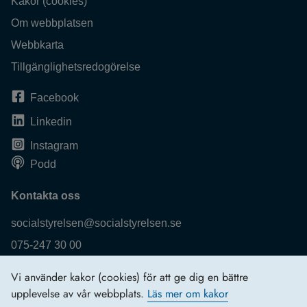
Kakor (cookies)
Om webbplatsen
Webbkarta
Tillgänglighetsredogörelse
Facebook
Linkedin
Instagram
Podd
Kontakta oss
socialstyrelsen@socialstyrelsen.se
075-247 30 00
Fler kontaktuppgifter
Vi använder kakor (cookies) för att ge dig en bättre
Logga in
upplevelse av vår webbplats.
Läs mer om kakor