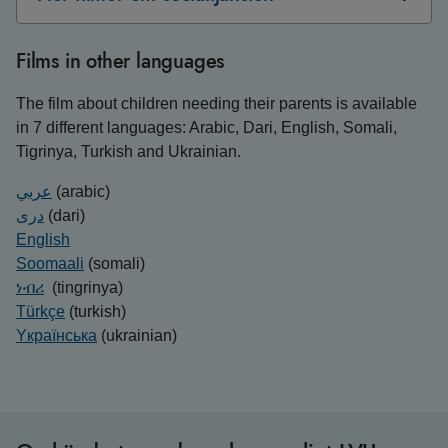
Films in other languages
The film about children needing their parents is available
in 7 different languages: Arabic, Dari, English, Somali,
Tigrinya, Turkish and Ukrainian.
عربي
(arabic)
دری
(dari)
English
Soomaali
(somali)
ነብሪ
(tingrinya)
Türkçe
(turkish)
Yкраїнська
(ukrainian)