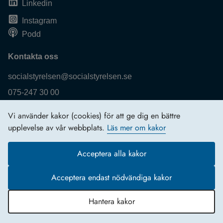
Linkedin
Instagram
Podd
Kontakta oss
socialstyrelsen@socialstyrelsen.se
075-247 30 00
Fler kontaktuppgifter
Vi använder kakor (cookies) för att ge dig en bättre
Logga in
upplevelse av vår webbplats.
Läs mer om kakor
Behandling av personuppgifter
Acceptera alla kakor
Acceptera endast nödvändiga kakor
Hantera kakor