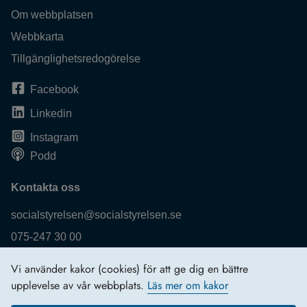
Om webbplatsen
Webbkarta
Tillgänglighetsredogörelse
Facebook
Linkedin
Instagram
Podd
Kontakta oss
socialstyrelsen@socialstyrelsen.se
075-247 30 00
Fler kontaktuppgifter
Vi använder kakor (cookies) för att ge dig en bättre
Logga in
upplevelse av vår webbplats.
Läs mer om kakor
Behandling av personuppgifter