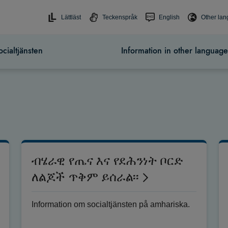
Lättläst
Teckenspråk
English
Other la
cialtjänsten
Information in other language
ብሄራዊ የጤና እና የደሕንነት ቦርድ
ለልጆች ጥቅም ይሰራል፡፡
Information om socialtjänsten på amhariska.