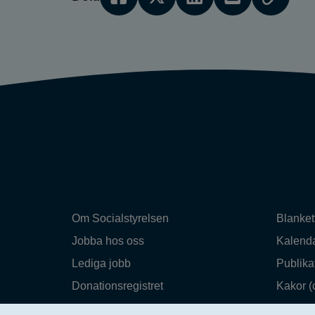
Om Socialstyrelsen
Blanket
Jobba hos oss
Kalend
Lediga jobb
Publika
Donationsregistret
Kakor (
Utbildning
Om web