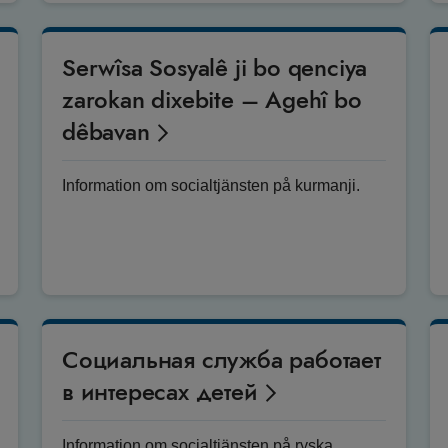
Serwîsa Sosyalê ji bo qenciya
zarokan dixebite – Agehî bo
dêbavan
Information om socialtjänsten på kurmanji.
Социальная служба работает
в интересах детей
Information om socialtjänsten på ryska.