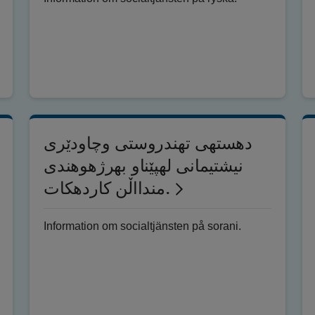
دهستهی تهندروستی وچاودێری
نیشتیمانی لهپێناو بهرژهوهندی
مندااڵن کاردهکات.
Information om socialtjänsten på sorani.