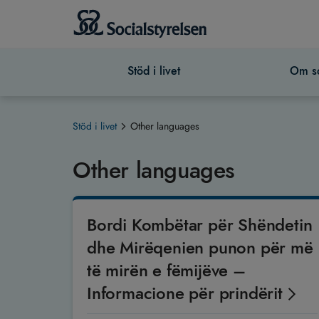
Stöd i livet
Om so
Stöd i livet
Other languages
Other languages
Bordi Kombëtar për Shëndetin
dhe Mirëqenien punon për më
të mirën e fëmijëve –
Informacione për prindërit