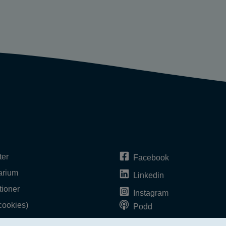
ter
Facebook
arium
Linkedin
tioner
Instagram
cookies)
Podd
bplatsen