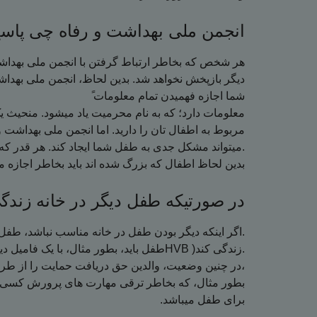
انجمن ملی بهداشت و رفاه چی پاسخ
هر شخص که بخاطر ارتباط گرفتن با انجمن ملی بهداشت 
دیگر بازپخش نخواهد شد. بدین لحاظ، انجمن ملی به
ً شما اجازه فهمیدن تمام معلومات
معلومات دارد؛ که به نام محرمیت یاد میشود. منحیث 
مربوط به اطفال تان را دارید. اما انجمن ملی بهداشت و
میتواند مشکل جدی به طفل شما ایجاد کند. هر قدر که طفل بزرگ میشود، بیشتر تصمیم میگیرد.
.بدین لحاظ اطفال که بزرگ شده اند باید بخاطر اجازه مح
در صورتیکه طفل دیگر در خانه زندگی
اگر اینکه دیگر بودن طفل در خانه مناسب نباشد، طفل باید در یک مکان دیگر به یک مدتی زندگی کند.
طفل باید، بطور مثال، با یک فامیل دیگر )خانواده( و یا در یک خانه برای مراقبت یا اقامت )HVB )زندگی کند.
در چنین وضعیت، والدین حق دریافت حمایت را از طرف انجمن ملی بهداشت و رفاه دارند. امکان دارد،
بطور مثال، که بخاطر ترقی مهارت های پرورش کسی ک
.برای طفل میباشد