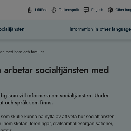
Lättläst
Teckenspråk
English
Other la
cialtjänsten
Information in other language
sten med barn och familjer
 arbetar socialtjänsten med
dig som vill informera om socialtjänsten. Under
mat och språk som finns.
r som skulle kunna ha nytta av att veta hur socialtjänsten
ar inom skolan, föreningar, civilsamhällesorganisationer,
gratis.