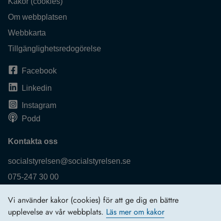
Kakor (cookies)
Om webbplatsen
Webbkarta
Tillgänglighetsredogörelse
Facebook
Linkedin
Instagram
Podd
Kontakta oss
socialstyrelsen@socialstyrelsen.se
075-247 30 00
Fler kontaktuppgifter
Vi använder kakor (cookies) för att ge dig en bättre
Logga in
upplevelse av vår webbplats.
Läs mer om kakor